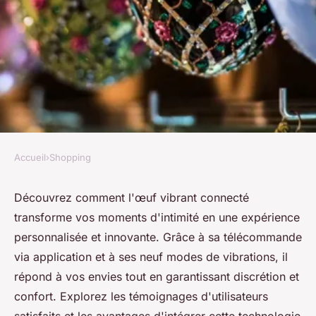
Accueil
›
Shopping
SHOPPING
Oeuf vibrant connecté : votre
Découvrez comment l'œuf vibrant connecté
transforme vos moments d'intimité en une expérience
plaisir à portée d'app !
personnalisée et innovante. Grâce à sa télécommande
via application et à ses neuf modes de vibrations, il
Léonie
•
23 février 2025
•
3 min de lecture
répond à vos envies tout en garantissant discrétion et
confort. Explorez les témoignages d'utilisateurs